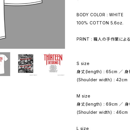
BODY COLOR : WHITE
100% COTTON 5.6oz.
PRINT : 職人の手作業に
S size
身丈(length) : 65cm ／ 身
(Shoulder width) : 42cm
M size
身丈(length) : 69cm ／ 身
(Shoulder width) : 46cm
L size