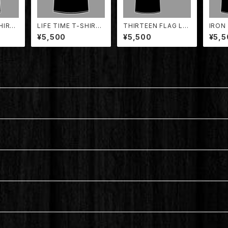
HIRT
LIFE TIME T-SHIRT
THIRTEEN FLAG LO
IRON
ATE SK
(PIRATE SKULL) 【T
GO T-SHIRT 【TDTS
ED L
¥5,500
¥5,500
¥5,5
01KID
DLT-001】
-001】
T-SH
2】