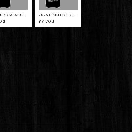
 CROSS ARCH
2025 LIMITED EDITI
OGO POCKET
ON 30th ANNIVERS
00
¥7,700
IRT【TDTS-00
ARY T-SHIRT BLAC
K【TDTS-2025BK】