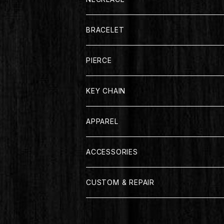
BRACELET
PIERCE
KEY CHAIN
APPAREL
T-SHIRT
ACCESSORIES
LONG SLEEVE
CUSTOM & REPAIR
JACKET