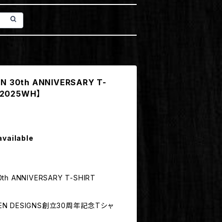
ON 30th ANNIVERSARY T-
-2025WH】
available
30th ANNIVERSARY T-SHIRT
EN DESIGNS創立30周年記念Tシャ