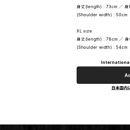
身丈(length) : 73cm ／ 身
(Shoulder width) : 50cm
XL size
身丈(length) : 78cm ／ 身
(Shoulder width) : 54cm
Internationa
Ad
日本国内