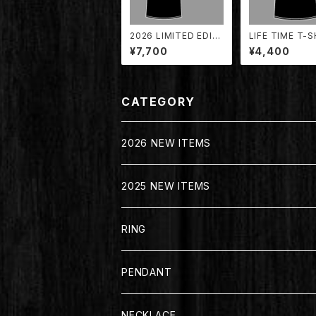
2026 LIMITED EDITI
LIFE TIME T-S
ON MAD SKULL 30t
for KIDS (PIR
¥7,700
¥4,400
h ANNIVERSARY T-S
ULL) 【TDLT-0
HIRT【TDTS-2026】
S】
CATEGORY
2026 NEW ITEMS
2025 NEW ITEMS
RING
PENDANT
NECKLACE