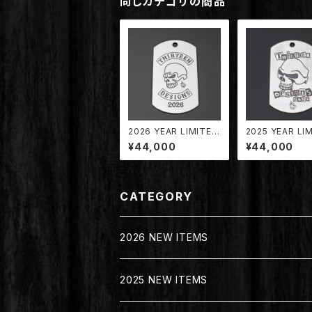
同じカテゴリの商品
2026 YEAR LIMITED
2025 YEAR LI
DOG TAG PENDANT
DOG TAG PEN
¥44,000
¥44,000
【TDYT-2026】
【TDYT-2025】
CATEGORY
2026 NEW ITEMS
2025 NEW ITEMS