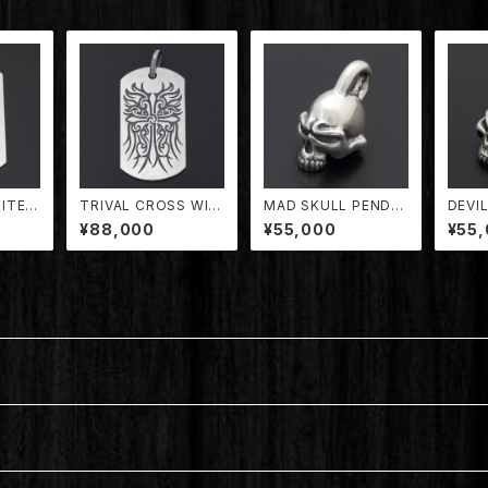
MITED
TRIVAL CROSS WIN
MAD SKULL PENDA
DEVIL
DANT
G DOG TAG PENDA
NT【TDPD-001/MD】
L PE
¥88,000
¥55,000
¥55
NT 【TDPD-053】
001/