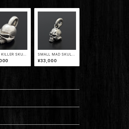
 KILLER SKUL
SMALL MAD SKULL
NDANT【TDPD-
PENDANT【KP-13】
,000
¥33,000
DK】