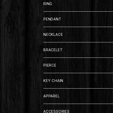
RING
PENDANT
NECKLACE
BRACELET
PIERCE
KEY CHAIN
APPAREL
T-SHIRT
ACCESSORIES