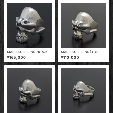
MAD SKULL RING "ROCK S
MAD SKULL RING【TDRG-0
TAR" SIZE (XL)【TDRG-00
01/MD】
¥165,000
¥110,000
4/MD】