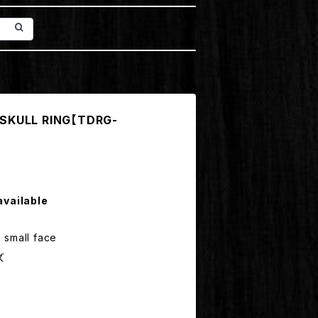
 SKULL RING【TDRG-
available
 small face
ズ