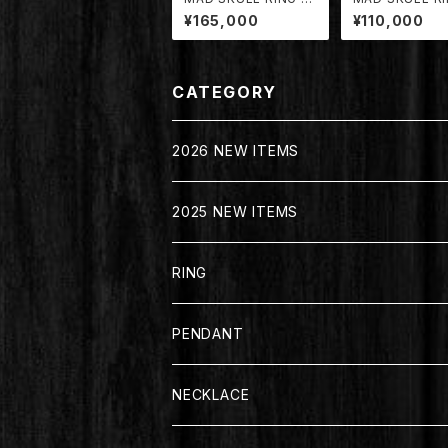
OCK STAR" SIZE (X
DRG-001/MD】
¥165,000
¥110,000
L)【TDRG-004/MD】
CATEGORY
2026 NEW ITEMS
2025 NEW ITEMS
RING
PENDANT
NECKLACE