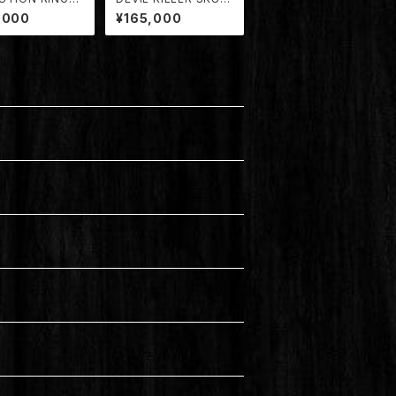
001/EVO】
L RING "ROCK STA
,000
¥165,000
R" SIZE (XL)【TDRG-
004/DK】