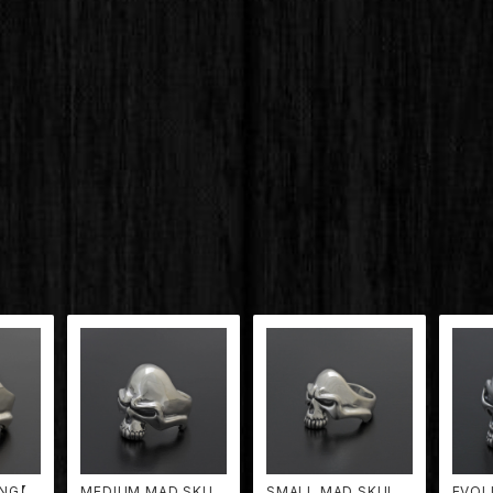
ING【T
MEDIUM MAD SKUL
SMALL MAD SKULL
EVOL