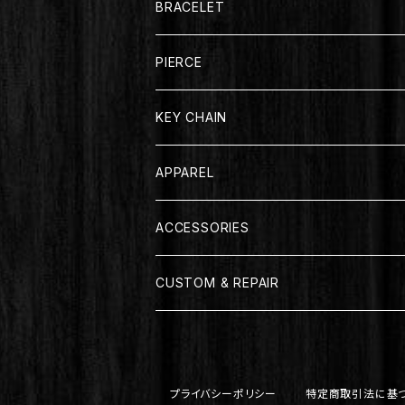
BRACELET
PIERCE
KEY CHAIN
APPAREL
T-SHIRT
ACCESSORIES
LONG SLEEVE
CUSTOM & REPAIR
JACKET
プライバシーポリシー
特定商取引法に基