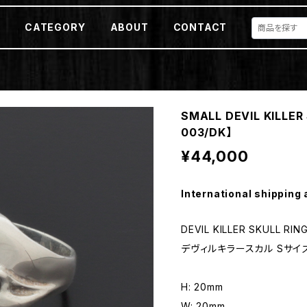
E
CATEGORY
ABOUT
CONTACT
SMALL DEVIL KILLER
003/DK】
¥44,000
International shipping 
DEVIL KILLER SKULL RING
デヴィルキラースカル Sサイ
H: 20mm
W: 20mm