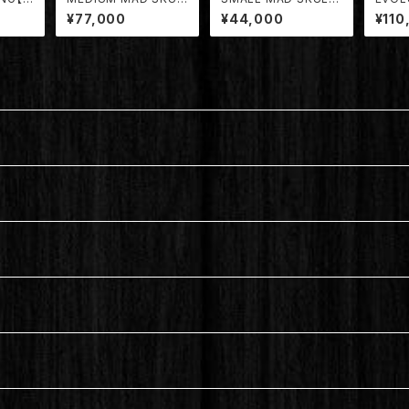
L RING【TDRG-002/
RING【TDRG-003/M
DRG-
¥77,000
¥44,000
¥110
MD】
D】