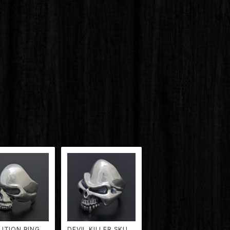
UTION RING【T
DEVIL KILLER SKUL