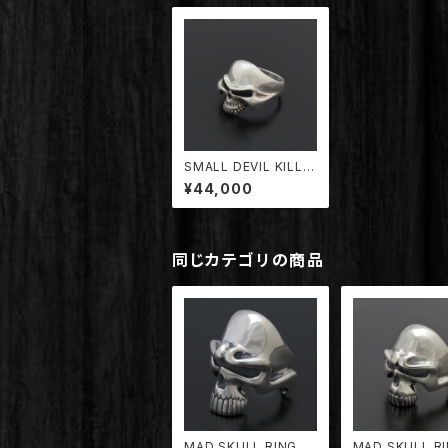
SMALL DEVIL KILLE
R SKULL RING【TDR
¥44,000
G-003/DK】
同じカテゴリの商品
MAD SKULL RING "R
MAD SKULL R