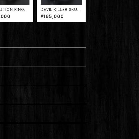
UTION RING【T
DEVIL KILLER SKUL
001/EVO】
L RING "ROCK STA
,000
¥165,000
R" SIZE (XL)【TDRG-
004/DK】