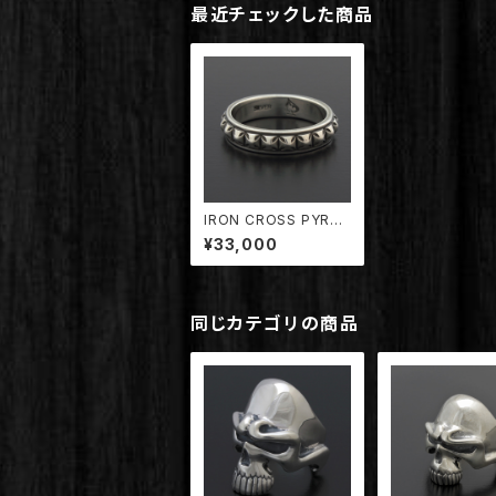
最近チェックした商品
IRON CROSS PYRA
MID STUDS RING【T
¥33,000
DRG-055】
同じカテゴリの商品