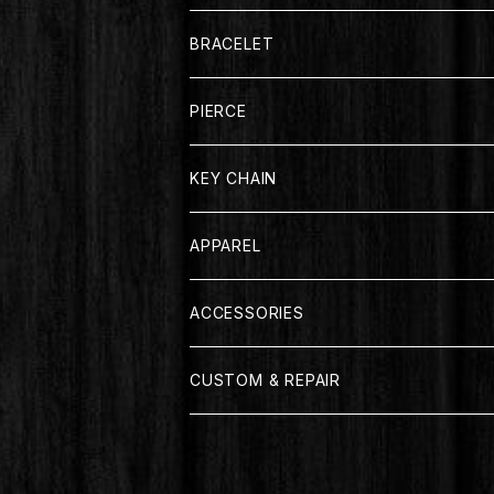
BRACELET
PIERCE
KEY CHAIN
APPAREL
T-SHIRT
ACCESSORIES
LONG SLEEVE
CUSTOM & REPAIR
JACKET