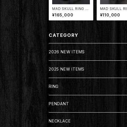
MAD SKULL RING "R
MAD SKULL R
OCK STAR" SIZE (X
DRG-001/MD】
¥165,000
¥110,000
L)【TDRG-004/MD】
CATEGORY
2026 NEW ITEMS
2025 NEW ITEMS
RING
PENDANT
NECKLACE