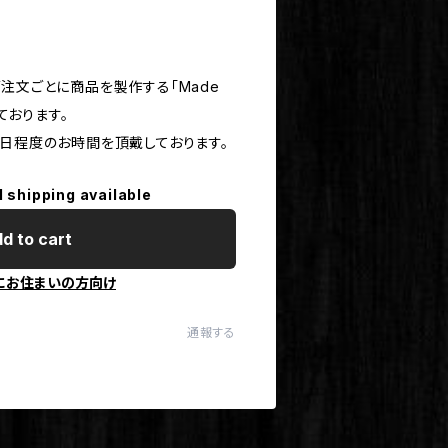
注文ごとに商品を製作する「Made
しております。
0日程度のお時間を頂戴しております。
l shipping available
d to cart
にお住まいの方向け
通報する