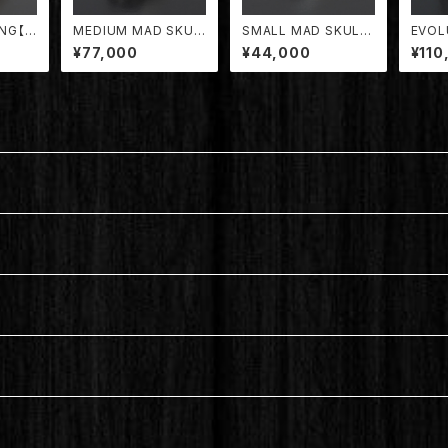
ING【T
MEDIUM MAD SKUL
SMALL MAD SKULL
EVOL
L RING【TDRG-002/
RING【TDRG-003/M
DRG-
¥77,000
¥44,000
¥110
MD】
D】