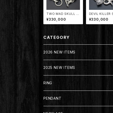
TWO MAD SKULL B
DEVIL KILLER
RACELET 【TDBR-0
L PLAIN CURB
¥330,000
¥330,000
02/MD】
N BRACELET 
-005/DK】
CATEGORY
2026 NEW ITEMS
2025 NEW ITEMS
RING
PENDANT