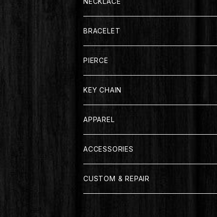
NECKLACE
BRACELET
PIERCE
KEY CHAIN
APPAREL
T-SHIRT
ACCESSORIES
LONG SLEEVE
CUSTOM & REPAIR
JACKET