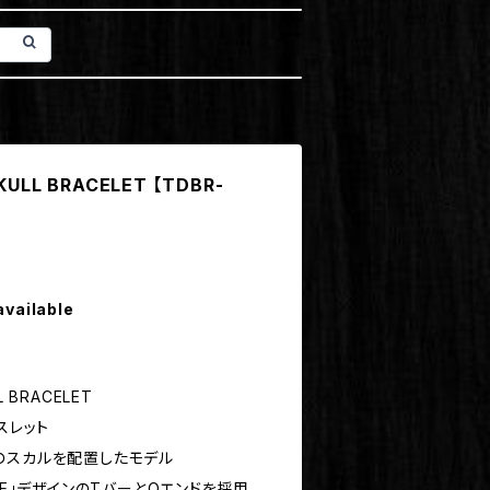
KULL BRACELET 【TDBR-
available
L BRACELET
スレット
のスカルを配置したモデル
NE」デザインのTバーとOエンドを採用