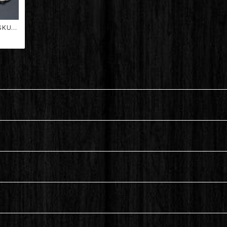
 SKUL
 CHAI
【TDBR