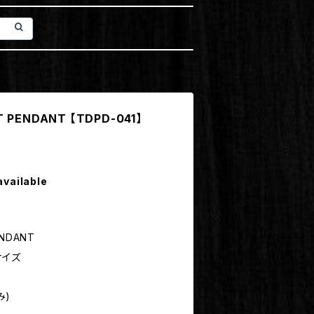
 PENDANT 【TDPD-041】
available
ENDANT
サイズ
み)