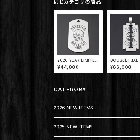
同じカテゴリの商品
2026 YEAR LIMITED
DOUBLE F.D.L.
DOG TAG PENDANT
OR BLADE PE
¥44,000
¥66,000
【TDYT-2026】
T 【TDPD-063
CATEGORY
2026 NEW ITEMS
2025 NEW ITEMS