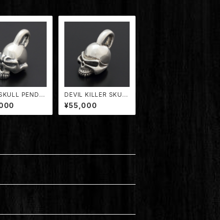
SKULL PENDA
DEVIL KILLER SKUL
DPD-001/MD】
L PENDANT【TDPD-
,000
¥55,000
001/DK】