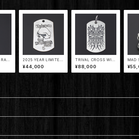
 RAZ
2025 YEAR LIMITED
TRIVAL CROSS WIN
MAD 
NDAN
DOG TAG PENDANT
G DOG TAG PENDA
NT【T
¥44,000
¥88,000
¥55
】
【TDYT-2025】
NT 【TDPD-053】