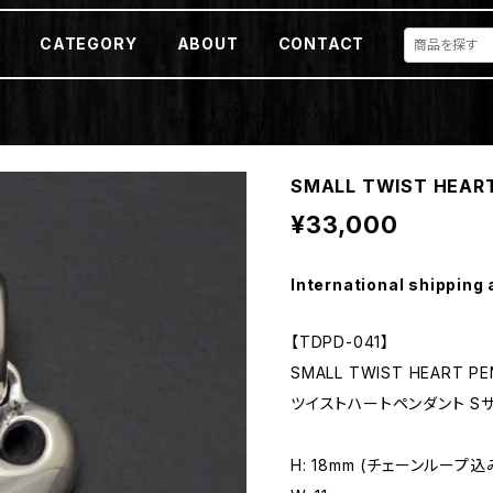
E
CATEGORY
ABOUT
CONTACT
SMALL TWIST HEART
¥33,000
International shipping 
【TDPD-041】
SMALL TWIST HEART P
ツイストハートペンダント S
H: 18mm (チェーンループ込