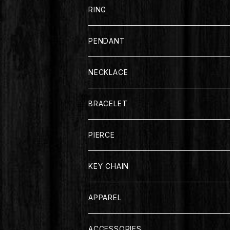
RING
PENDANT
NECKLACE
BRACELET
PIERCE
KEY CHAIN
APPAREL
T-SHIRT
ACCESSORIES